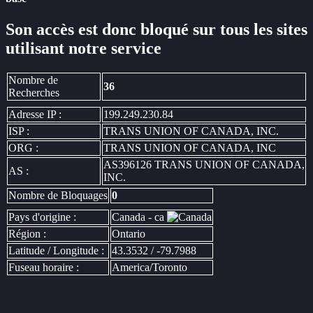
Son accès est donc bloqué sur tous les sites
utilisant notre service
Nombre de
36
Recherches
Adresse IP :
199.249.230.84
ISP :
TRANS UNION OF CANADA, INC.
ORG :
TRANS UNION OF CANADA, INC
AS396126 TRANS UNION OF CANADA,
AS :
INC.
Nombre de Bloquages
0
Pays d'origine :
Canada - ca
Région :
Ontario
Latitude / Longitude :
43.3532 / -79.7988
Fuseau horaire :
America/Toronto